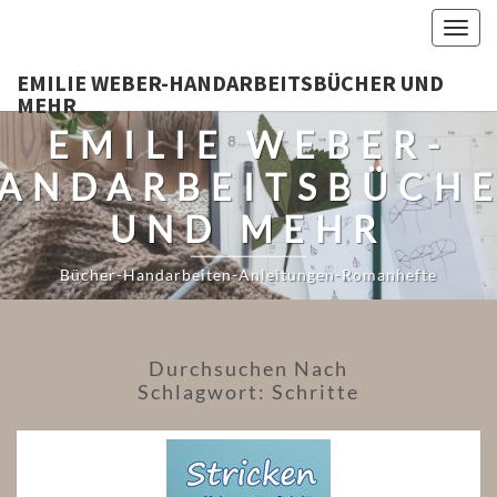
Togg
navig
EMILIE WEBER-HANDARBEITSBÜCHER UND
MEHR
EMILIE WEBER-
ANDARBEITSBÜCH
UND MEHR
Bücher-Handarbeiten-Anleitungen-Romanhefte
Durchsuchen Nach
Schlagwort:
Schritte