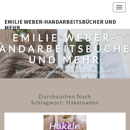
Togg
navig
EMILIE WEBER-HANDARBEITSBÜCHER UND
MEHR
EMILIE WEBER-
ANDARBEITSBÜCH
UND MEHR
Bücher-Handarbeiten-Anleitungen-Romanhefte
Durchsuchen Nach
Schlagwort:
Häkelnaden