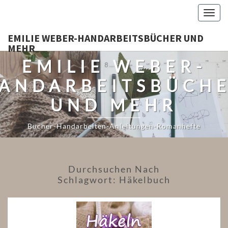
Togg
navig
EMILIE WEBER-HANDARBEITSBÜCHER UND
MEHR
EMILIE WEBER-
ANDARBEITSBÜCH
UND MEHR
Bücher-Handarbeiten-Anleitungen-Romanhefte
Durchsuchen Nach
Schlagwort:
Häkelbuch